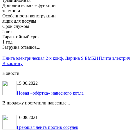
традиционная
Дополнительные функции
термостат
Особенности конструкции
ящик для посуды
Срок службы
5 лет
Гарантийный срок
1 год
Загрузка отзывов...
Плита электрическая 2-х конф. Дарина S EM521
Плита электриче
В корзину
Новости
15.06.2022
Новая «обёртка» навесного котла
В продажу поступили навесные...
16.08.2021
Греющая лента против сосулек