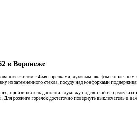
62 в Воронеже
ктованное столом с 4-мя горелками, духовым шкафом с полезны
авку из затемненного стекла, посуду над конфорками поддержив
е, производитель дополнил духовку подсветкой и термоуказателе
. Для розжига горелок достаточно повернуть выключатель и наж