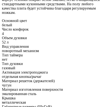
стандартными кухонными средствами. На полу любого
качества плита будет устойчива благодаря регулируемым
ножкам.
Основной цвет
белый
Число конфорок
4
Объем духовки
52 л
Вид управления
поворотный механизм
Тип таймера
нет
Тип духовки
газовый
Активация электроподжига
отдельная кнопка/рычаг
Материал решеток (держателей)
чугун
Материал изготовления поверхности
эмалированная сталь
Крышка
металлическая
Габаритные размеры (ШхГхВ)