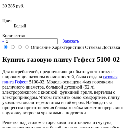
30 285 руб.
Цвет
Белый
Количество
-
+
Заказать
Описание
Характеристики
Отзывы
Доставка
Купить газовую плиту Гефест 5100-02
Для потребителей, предпочитающих бытовую технику с
широким диапазоном возможностей, была создана
газовая
плита Гефест
5100-02. Модель оснащена 4-мя горелками
различного диаметра, большой духовкой (52 л),
электророзжигом с кнопкой, функцией гриля, вертелом с
электроприводом. Чтобы готовить было комфортнее, плиту
укомплектовали термостатом и таймером. Наблюдать за
процессом приготовления блюда хозяйка может непрерывно:
в духовку встроена яркая лампа подсветки.
Решетка над столом с горелками изготовлена из чугуна,
корпус техники покрыт белой эмалью, легко очищающейся