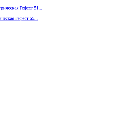
рическая Гефест 51...
ческая Гефест 65...