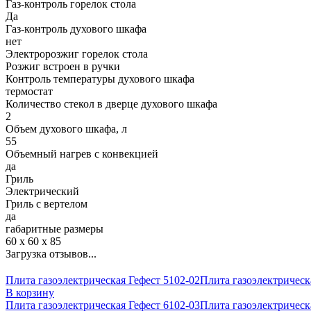
Газ-контроль горелок стола
Да
Газ-контроль духового шкафа
нет
Электророзжиг горелок стола
Розжиг встроен в ручки
Контроль температуры духового шкафа
термостат
Количество стекол в дверце духового шкафа
2
Объем духового шкафа, л
55
Объемный нагрев с конвекцией
да
Гриль
Электрический
Гриль с вертелом
да
габаритные размеры
60 х 60 х 85
Загрузка отзывов...
Плита газоэлектрическая Гефест 5102-02
Плита газоэлектрическа
В корзину
Плита газоэлектрическая Гефест 6102-03
Плита газоэлектрическа