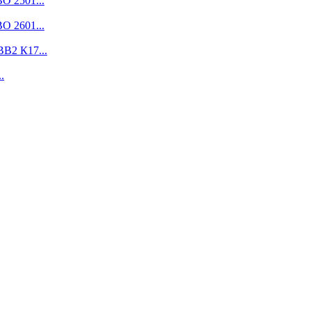
О 2501...
О 2601...
ВВ2 К17...
.