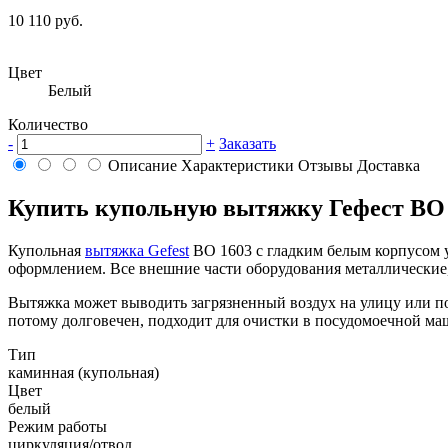
10 110 руб.
Цвет
Белый
Количество
-
+
Заказать
Описание
Характеристики
Отзывы
Доставка
Купить купольную вытяжку Гефест ВО 
Купольная
вытяжка Gefest
ВО 1603 с гладким белым корпусом у
оформлением. Все внешние части оборудования металлические,
Вытяжка может выводить загрязненный воздух на улицу или по
потому долговечен, подходит для очистки в посудомоечной м
Тип
каминная (купольная)
Цвет
белый
Режим работы
циркуляция/отвод