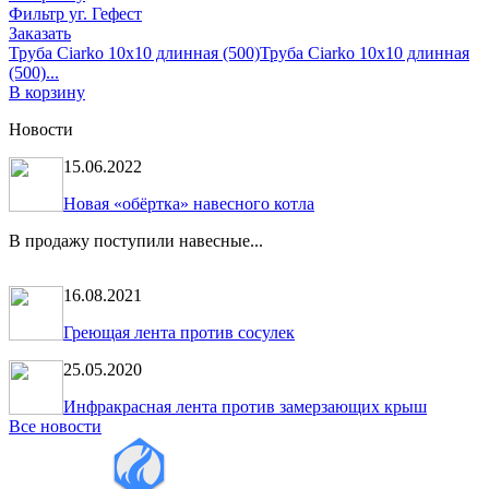
Фильтр уг. Гефест
Заказать
Труба Ciarko 10х10 длинная (500)
Труба Ciarko 10х10 длинная
(500)...
В корзину
Новости
15.06.2022
Новая «обёртка» навесного котла
В продажу поступили навесные...
16.08.2021
Греющая лента против сосулек
25.05.2020
Инфракрасная лента против замерзающих крыш
Все новости