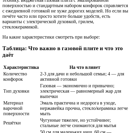
технику. Бюджетная газовая плита с эмалированной
поверхностью и стандартным набором конфорок справляется
с ежедневной готовкой не хуже дорогих моделей. Но если вы
печёте часто или просто хотите больше удобств, есть
варианты с электрической духовкой, грилем,
стеклокерамикой.
На какие характеристики смотреть при выборе:
Таблица: Что важно в газовой плите и что это
даёт
Характеристика
На что влияет
Количество
2-3 для дачи и небольшой семьи; 4 — для
конфорок
активной готовки
Газовая — экономично и привычно;
Тип духовки
электрическая — равномерный жар для
выпечки
Материал
Эмаль практична и недорога в уходе,
варочной
нержавейка прочна, стекло/керамика легче
поверхности
мыть
Чугунные тяжелее, но устойчивее;
Решётки
стальные легче снимаются для мытья
50 см для маленьких ниш, 60 см —