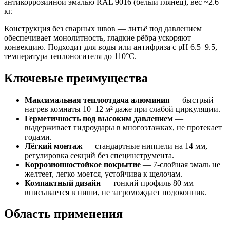
антикоррозийной эмалью RAL 9016 (белый глянец), вес ~2.6
кг.
Конструкция без сварных швов — литьё под давлением
обеспечивает монолитность, гладкие рёбра ускоряют
конвекцию. Подходит для воды или антифриза с pH 6.5–9.5,
температура теплоносителя до 110°C.
Ключевые преимущества
Максимальная теплоотдача алюминия
— быстрый
нагрев комнаты 10–12 м² даже при слабой циркуляции.
Герметичность под высоким давлением
—
выдерживает гидроудары в многоэтажках, не протекает
годами.
Лёгкий монтаж
— стандартные ниппели на 14 мм,
регулировка секций без специнструмента.
Коррозионностойкое покрытие
— 7-слойная эмаль не
желтеет, легко моется, устойчива к щелочам.
Компактный дизайн
— тонкий профиль 80 мм
вписывается в ниши, не загромождает подоконник.
Область применения