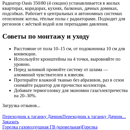
Радиатор Oasis 350/80 (4 секции) устанавливается в жилых
квартирах, коридорах, кухнях, балконах, дачных домиках,
подсобках. Работает в центральных и автономных системах
отопления: котлы, тёплые полы с радиаторами. Подходит для
регионов с жёсткой водой или перепадами давления.
Советы по монтажу и уходу
Расстояние от пола 10–15 см, от подоконника 10 см для
конвекции.
Используйте кронштейны на 4 точки, выровняйте по
уровню.
Перед заливкой промойте систему от шлама —
алюминий чувствителен к взвесям.
Протирайте влажной тканью без абразивов, раз в сезон
снимайте радиатор для прочистки коллектора.
Добавьте термоголовку для экономии газа/электричества
на 20–30%.
Загрузка отзывов...
Переходник к таганку Дачник
Переходник к таганку Дачник...
Заказать
Горелка газовоздушная ГВ (кровельная)
Горелка