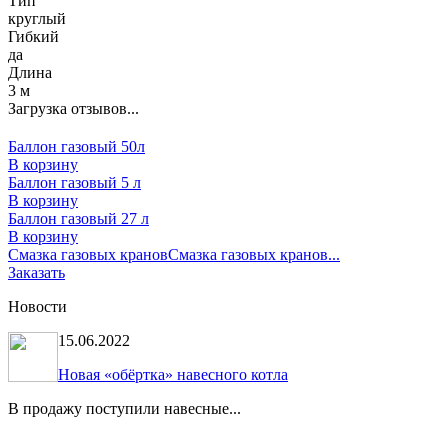
Тип
круглый
Гибкий
да
Длина
3 м
Загрузка отзывов...
Баллон газовый 50л
В корзину
Баллон газовый 5 л
В корзину
Баллон газовый 27 л
В корзину
Смазка газовых кранов
Смазка газовых кранов...
Заказать
Новости
15.06.2022
Новая «обёртка» навесного котла
В продажу поступили навесные...