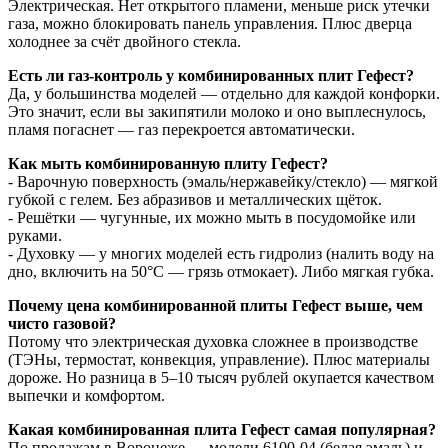
Электрическая. Нет открытого пламени, меньше риск утечки
газа, можно блокировать панель управления. Плюс дверца
холоднее за счёт двойного стекла.
Есть ли газ-контроль у комбинированных плит Гефест?
Да, у большинства моделей — отдельно для каждой конфорки.
Это значит, если вы закипятили молоко и оно выплеснулось,
пламя погаснет — газ перекроется автоматически.
Как мыть комбинированную плиту Гефест?
- Варочную поверхность (эмаль/нержавейку/стекло) — мягкой
губкой с гелем. Без абразивов и металлических щёток.
- Решётки — чугунные, их можно мыть в посудомойке или
руками.
- Духовку — у многих моделей есть гидролиз (налить воду на
дно, включить на 50°C — грязь отмокает). Либо мягкая губка.
Почему цена комбинированной плиты Гефест выше, чем
чисто газовой?
Потому что электрическая духовка сложнее в производстве
(ТЭНы, термостат, конвекция, управление). Плюс материалы
дороже. Но разница в 5–10 тысяч рублей окупается качеством
выпечки и комфортом.
Какая комбинированная плита Гефест самая популярная?
По продажам в Воронеже — модели 6100-04 (белая эмаль) и