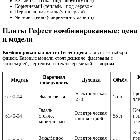
Белый (классика, под любую кухню)
Коричневый (тёплый, «под дерево»)
Нержавеющая сталь (универсал)
Чёрное стекло (современно, маркий)
Плиты Гефест комбинированные: цена
и модели
Комбинированная плита Гефест цена
зависит от набора
фишек. Базовые модели стоят дешевле, флагманы с
конвекцией, вертелом и стеклокерамикой — дороже.
Варочная
Модель
Духовка
Объём
поверхность
Электрическая,
Гри
6100-04
Эмаль белая
55 л
55 л
эл
Эмаль +
Ко
Электрическая
6140-04
стекло,
55 л
гри
с конвекцией
коричневый
эл
Ко
Закалённое
Электрическая
гри