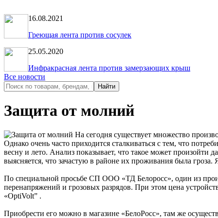
16.08.2021
Греющая лента против сосулек
25.05.2020
Инфракрасная лента против замерзающих крыш
Все новости
Защита от молний
На сегодня существует множество произво
Однако очень часто приходится сталкиваться с тем, что потреб
весну и лето. Анализ показывает, что такое может произойти 
выясняется, что зачастую в районе их проживания была гроза.
По специальной просьбе СП ООО «ТД Белоросс», один из прои
перенапряжений и грозовых разрядов. При этом цена устройст
«OptiVolt” .
Приобрести его можно в магазине «БелоРосс», там же осуществ