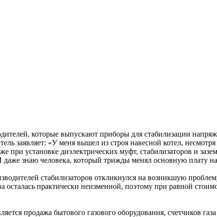
дителей, которые выпускают приборы для стабилизации напряж
итель заявляет: «У меня вышел из строя навесной котел, несмотр
даже при установке диэлектрических муфт, стабилизаторов и заз
 Я даже знаю человека, который трижды менял основную плату на
зводителей стабилизаторов откликнулся на возникшую проблему
ва осталась практически неизменной, поэтому при равной стоим
ляется продажа бытового газового оборудования, счетчиков газа