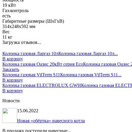
19 кВт
Газ-контроль
есть
Габаритные размеры (ШхГхВ)
314х248x592 мм
Вес
11 кг
Загрузка отзывов...
Колонка газовая Ларгаз 10л
Колонка газовая Ларгаз 10л...
В корзину
Колонка газовая Оазис 20кВт серия Есо
Колонка газовая Оазис 2
Заказать
Колонка газовая VilTerm S11
Колонка газовая VilTerm S11...
В корзину
Колонка газовая ELECTROLUX GWH
Колонка газовая ELEC
В корзину
Новости
15.06.2022
Новая «обёртка» навесного котла
В продажу поступили навесные...