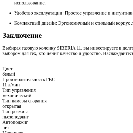
использование.
Удобство эксплуатации: Простое управление и интуитивн
Компактный дизайн: Эргономичный и стильный корпус ле
Заключение
Выбирая газовую колонку SIBERIA 11, вы инвестируете в долг
выбором для тех, кто ценит качество и удобство. Наслаждайте
Цвет
белый
Производительность ГВС
11 л/мин
Тип управления
механический
Тип камеры сгорания
открытая
Тип розжига
пьезоподжиг
Автоподжиг
нет
Мощность