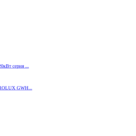
0кВт серия ...
TROLUX GWH...