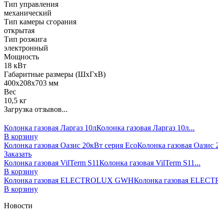
Тип управления
механический
Тип камеры сгорания
открытая
Тип розжига
электронный
Мощность
18 кВт
Габаритные размеры (ШхГхВ)
400х208х703 мм
Вес
10,5 кг
Загрузка отзывов...
Колонка газовая Ларгаз 10л
Колонка газовая Ларгаз 10л...
В корзину
Колонка газовая Оазис 20кВт серия Есо
Колонка газовая Оазис 2
Заказать
Колонка газовая VilTerm S11
Колонка газовая VilTerm S11...
В корзину
Колонка газовая ELECTROLUX GWH
Колонка газовая ELEC
В корзину
Новости