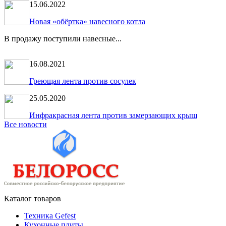
15.06.2022
Новая «обёртка» навесного котла
В продажу поступили навесные...
16.08.2021
Греющая лента против сосулек
25.05.2020
Инфракрасная лента против замерзающих крыш
Все новости
Каталог товаров
Техника Gefest
Кухонные плиты