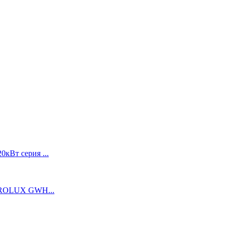
0кВт серия ...
TROLUX GWH...