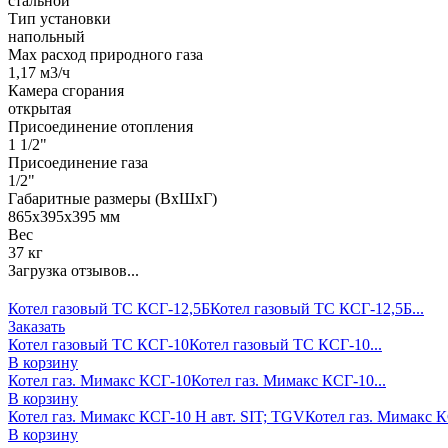
стальной
Тип установки
напольный
Max расход природного газа
1,17 м3/ч
Камера сгорания
открытая
Присоединение отопления
1 1/2"
Присоединение газа
1/2"
Габаритные размеры (ВхШхГ)
865х395х395 мм
Вес
37 кг
Загрузка отзывов...
Котел газовый ТС КСГ-12,5Б
Котел газовый ТС КСГ-12,5Б...
Заказать
Котел газовый ТС КСГ-10
Котел газовый ТС КСГ-10...
В корзину
Котел газ. Мимакс КСГ-10
Котел газ. Мимакс КСГ-10...
В корзину
Котел газ. Мимакс КСГ-10 Н авт. SIT; TGV
Котел газ. Мимакс КС
В корзину