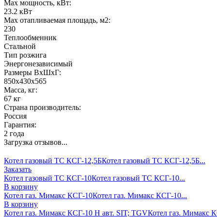
Max мощность, кВт:
23.2 кВт
Max отапливаемая площадь, м2:
230
Теплообменник
Стальной
Тип розжига
Энергонезависимый
Размеры ВхШхГ:
850х430х565
Масса, кг:
67 кг
Страна производитель:
Россия
Гарантия:
2 года
Загрузка отзывов...
Котел газовый ТС КСГ-12,5Б
Котел газовый ТС КСГ-12,5Б...
Заказать
Котел газовый ТС КСГ-10
Котел газовый ТС КСГ-10...
В корзину
Котел газ. Мимакс КСГ-10
Котел газ. Мимакс КСГ-10...
В корзину
Котел газ. Мимакс КСГ-10 Н авт. SIT; TGV
Котел газ. Мимакс КС