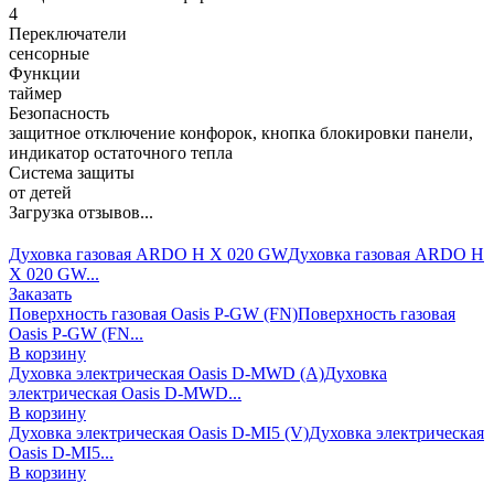
4
Переключатели
сенсорные
Функции
таймер
Безопасность
защитное отключение конфорок, кнопка блокировки панели,
индикатор остаточного тепла
Система защиты
от детей
Загрузка отзывов...
Духовка газовая ARDO H X 020 GW
Духовка газовая ARDO H
X 020 GW...
Заказать
Поверхность газовая Oasis P-GW (FN)
Поверхность газовая
Oasis P-GW (FN...
В корзину
Духовка электрическая Oasis D-MWD (A)
Духовка
электрическая Oasis D-MWD...
В корзину
Духовка электрическая Oasis D-MI5 (V)
Духовка электрическая
Oasis D-MI5...
В корзину