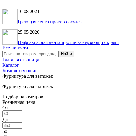
16.08.2021
Греющая лента против сосулек
25.05.2020
Инфракрасная лента против замерзающих крыш
Все новости
Главная страница
Каталог
Комплектующие
Фурнитура для вытяжек
Фурнитура для вытяжек
Подбор параметров
Розничная цена
От
До
50