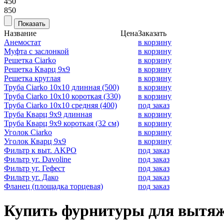
450
850
Название
Цена
Заказать
Анемостат
в корзину
Муфта с заслонкой
в корзину
Решетка Ciarko
в корзину
Решетка Кварц 9х9
в корзину
Решетка круглая
в корзину
Труба Ciarko 10х10 длинная (500)
в корзину
Труба Ciarko 10х10 короткая (330)
в корзину
Труба Ciarko 10х10 средняя (400)
под заказ
Труба Кварц 9х9 длинная
в корзину
Труба Кварц 9х9 короткая (32 см)
в корзину
Уголок Ciarko
в корзину
Уголок Кварц 9х9
в корзину
Фильтр к выт. AKPO
под заказ
Фильтр уг. Davoline
под заказ
Фильтр уг. Гефест
под заказ
Фильтр уг. Дако
под заказ
Фланец (площадка торцевая)
под заказ
Купить фурнитуры для вытяж