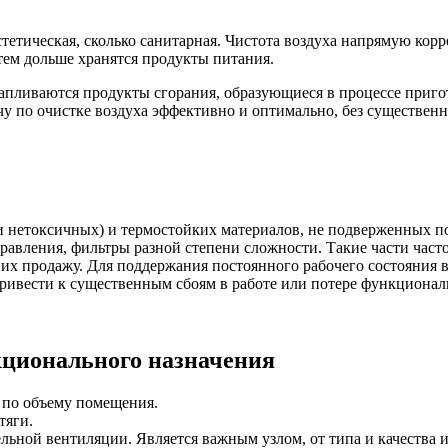
стетическая, сколько санитарная. Чистота воздуха напрямую кор
 тем дольше хранятся продукты питания.
апливаются продукты сгорания, образующиеся в процессе приго
 по очистке воздуха эффективно и оптимально, без существенн
и нетоксичных) и термостойких материалов, не подверженных 
правления, фильтры разной степени сложности. Такие части час
х продажу. Для поддержания постоянного рабочего состояния 
 привести к существенным сбоям в работе или потере функционал
ционального назначения
 по объему помещения.
тяги.
ьной вентиляции. Является важным узлом, от типа и качества и