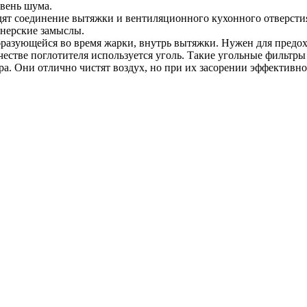
вень шума.
ят соединение вытяжки и вентиляционного кухонного отверстия
йнерские замыслы.
бразующейся во время жарки, внутрь вытяжки. Нужен для предох
ачестве поглотителя используется уголь. Такие угольные фильт
ра. Они отлично чистят воздух, но при их засорении эффективн