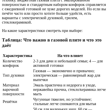
технику. Бюджетная газовая плита с эмалированной
поверхностью и стандартным набором конфорок справляется
с ежедневной готовкой не хуже дорогих моделей. Но если вы
печёте часто или просто хотите больше удобств, есть
варианты с электрической духовкой, грилем,
стеклокерамикой.
На какие характеристики смотреть при выборе:
Таблица: Что важно в газовой плите и что это
даёт
Характеристика
На что влияет
Количество
2-3 для дачи и небольшой семьи; 4 — для
конфорок
активной готовки
Газовая — экономично и привычно;
Тип духовки
электрическая — равномерный жар для
выпечки
Материал
Эмаль практична и недорога в уходе,
варочной
нержавейка прочна, стекло/керамика легче
поверхности
мыть
Чугунные тяжелее, но устойчивее;
Решётки
стальные легче снимаются для мытья
50 см для маленьких ниш, 60 см —