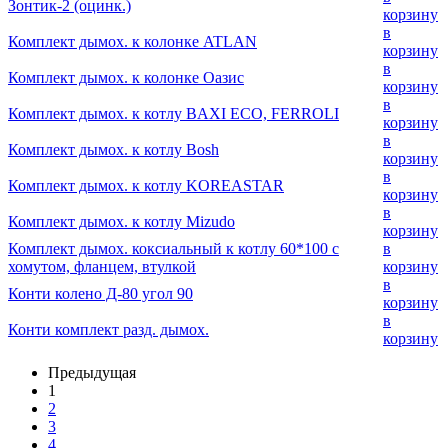
Зонтик-2 (оцинк.)
корзину
в
Комплект дымох. к колонке ATLAN
корзину
в
Комплект дымох. к колонке Оазис
корзину
в
Комплект дымох. к котлу BAXI ECO, FERROLI
корзину
в
Комплект дымох. к котлу Bosh
корзину
в
Комплект дымох. к котлу KOREASTAR
корзину
в
Комплект дымох. к котлу Mizudo
корзину
Комплект дымох. коксиальный к котлу 60*100 с
в
хомутом, фланцем, втулкой
корзину
в
Конти колено Д-80 угол 90
корзину
в
Конти комплект разд. дымох.
корзину
Предыдущая
1
2
3
4