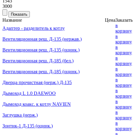
1543
3000
Название
Цена
Заказать
в
Адаптер - разделитель к котлу
корзину
в
Вентиляционная реш. Д-135 (нержав.)
корзину
в
Вентиляционная реш. Д-135 (оцинк.)
корзину
в
Вентиляционная реш. Д-185 (бел.)
корзину
в
Вентиляционная реш. Д-185 (оцинк.)
корзину
в
Дверца прочистная (нерж.) Д-135
корзину
в
Дымоход L 1.0 DAEWOO
корзину
в
Дымоход коакс. к котлу NAVIEN
корзину
в
Заглушка (нерж.)
корзину
в
Зонтик-1 Д-135 (оцинк.)
корзину
в