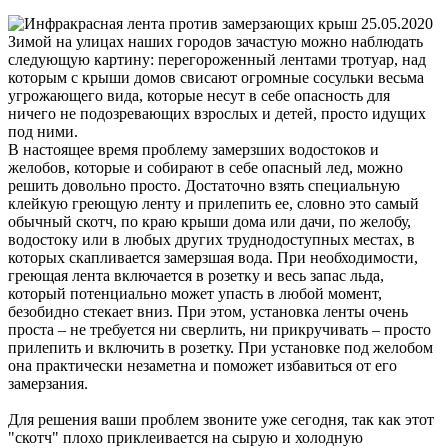
25.05.2020
Зимой на улицах наших городов зачастую можно наблюдать
следующую картину: перегороженный лентами тротуар, над
которым с крыши домов свисают огромные сосульки весьма
угрожающего вида, которые несут в себе опасность для
ничего не подозревающих взрослых и детей, просто идущих
под ними.
В настоящее время проблему замерзших водостоков и
желобов, которые и собирают в себе опасный лед, можно
решить довольно просто. Достаточно взять специальную
клейкую греющую ленту и прилепить ее, словно это самый
обычный скотч, по краю крыши дома или дачи, по желобу,
водостоку или в любых других труднодоступных местах, в
которых скапливается замерзшая вода. При необходимости,
греющая лента включается в розетку и весь запас льда,
который потенциально может упасть в любой момент,
безобидно стекает вниз. При этом, установка ленты очень
проста – не требуется ни сверлить, ни прикручивать – просто
прилепить и включить в розетку. При установке под желобом
она практически незаметна и поможет избавиться от его
замерзания.
Для решения ваши проблем звоните уже сегодня, так как этот
"скотч" плохо приклеивается на сырую и холодную