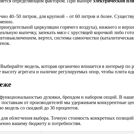
вляется определяющим фактором. При выборе
электрической пли
чно 40–50 литров, для крупной – от 60 литров и более. Сущест
менно.
принудительной циркуляции горячего воздуха), нижнего и верх
альную выпечку, запекать мясо с хрустящей корочкой либо готов
автовыключением, вертел, системы самоочистки (каталитическа
енок.
 Выбирайте модель, которая органично впишется в интерьер по р
е высоту агрегата и наличие регулируемых опор, чтобы плита ид
неже
 функциональностью духовки, брендом и набором опций. В наше
м поставкам от производителей мы удерживаем конкурентные це
 модель со скидкой до 30 процентов.
ля облегчения выбора. Точную стоимость конкретных позиций у
венно вашему бюджету и потребностям.