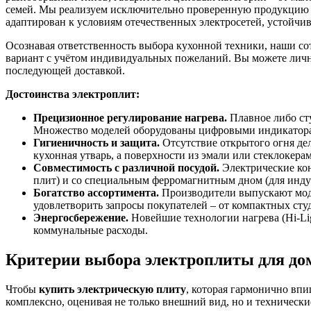
семей. Мы реализуем исключительно проверенную продукцию а
адаптирован к условиям отечественных электросетей, устойчи
Осознавая ответственность выбора кухонной техники, наши с
вариант с учётом индивидуальных пожеланий. Вы можете лично
последующей доставкой.
Достоинства электроплит:
Прецизионное регулирование нагрева.
Плавное либо ст
Множество моделей оборудованы цифровыми индикатора
Гигиеничность и защита.
Отсутствие открытого огня дел
кухонная утварь, а поверхности из эмали или стеклокер
Совместимость с различной посудой.
Электрические кон
плит) и со специальным ферромагнитным дном (для инду
Богатство ассортимента.
Производители выпускают моде
удовлетворить запросы покупателей – от компактных сту
Энергосбережение.
Новейшие технологии нагрева (Hi-Lig
коммунальные расходы.
Критерии выбора электроплиты для до
Чтобы
купить электрическую плиту
, которая гармонично вп
комплексно, оценивая не только внешний вид, но и технически