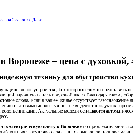
ская 2-х конф. Дари...
..
 Воронеже – цена с духовкой, 
надёжную технику для обустройства кух
ункциональное устройство, без которого сложно представить о
няющий варочную панель и духовой шкаф. Благодаря такому обо
ь готовые блюда. Если в вашем жилье отсутствует газоснабжени
нию с газовыми аналогами она не выделяет продуктов горения,
 родственниками. Актуальные модели оснащаются автоматическ
есс.
ить электрическую плиту в Воронеже
по привлекательной сто
алогабаритных экземпляров для дачных домиков до полноразмер