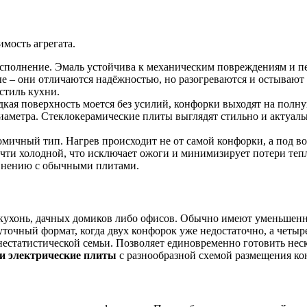
мость агрегата.
сполнение. Эмаль устойчива к механическим повреждениям и пе
ные – они отличаются надёжностью, но разогреваются и остываю
стиль кухни.
кая поверхность моется без усилий, конфорки выходят на полну
иаметра. Стеклокерамические плиты выглядят стильно и актуальн
мичный тип. Нагрев происходит не от самой конфорки, а под в
очти холодной, что исключает ожоги и минимизирует потери те
равнению с обычными плитами.
ухонь, дачных домиков либо офисов. Обычно имеют уменьшенну
очный формат, когда двух конфорок уже недостаточно, а четыр
статистической семьи. Позволяет единовременно готовить нескол
и электрические плиты
с разнообразной схемой размещения кон