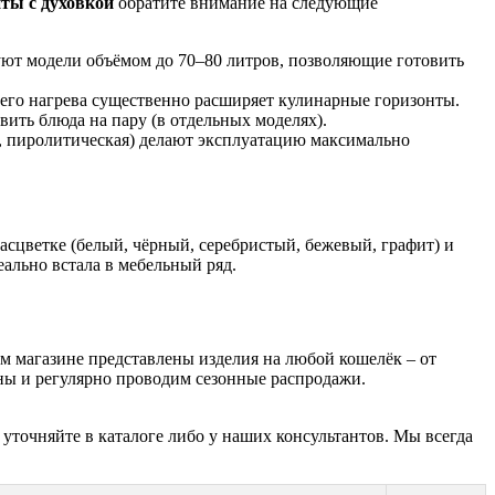
ты с духовкой
обратите внимание на следующие
вуют модели объёмом до 70–80 литров, позволяющие готовить
него нагрева существенно расширяет кулинарные горизонты.
ить блюда на пару (в отдельных моделях).
я, пиролитическая) делают эксплуатацию максимально
асцветке (белый, чёрный, серебристый, бежевый, графит) и
еально встала в мебельный ряд.
м магазине представлены изделия на любой кошелёк – от
ны и регулярно проводим сезонные распродажи.
точняйте в каталоге либо у наших консультантов. Мы всегда