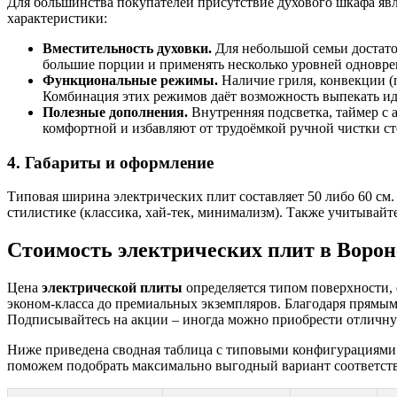
Для большинства покупателей присутствие духового шкафа я
характеристики:
Вместительность духовки.
Для небольшой семьи достато
большие порции и применять несколько уровней одновре
Функциональные режимы.
Наличие гриля, конвекции (
Комбинация этих режимов даёт возможность выпекать иде
Полезные дополнения.
Внутренняя подсветка, таймер с 
комфортной и избавляют от трудоёмкой ручной чистки ст
4. Габариты и оформление
Типовая ширина электрических плит составляет 50 либо 60 см.
стилистике (классика, хай-тек, минимализм). Также учитывайт
Стоимость электрических плит в Воро
Цена
электрической плиты
определяется типом поверхности,
эконом-класса до премиальных экземпляров. Благодаря прямы
Подписывайтесь на акции – иногда можно приобрести отличную
Ниже приведена сводная таблица с типовыми конфигурациями д
поможем подобрать максимально выгодный вариант соответст