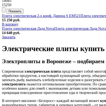
14945
15250
Плита электрическая 2-х конф. Дарина S EM521
Плита электриче
15 250
руб.
В корзину
Плита электрическая Лада Nova
Плита электрическая Лада Nova.
14 640
руб.
Заказать
Электрические плиты купить в
Электроплиты в Воронеже – подбираем 
Современная
электрическая плита
представляет собой многоф
обработки продуктов, а настоящий кулинарный центр, объеди
запекать рыбу, выпекать хлебобулочные изделия и разогреват
электроплита
окажется оптимальным приобретением. По сравне
особенно важно для семей с маленькими детьми или пожилыми
превращая повседневное приготовление еды в творческий проц
В интернет-магазине «Белоросс» каждый желающий может
куп
разнообразных типов, габаритов и ценовых категорий – от м