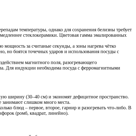
репадам температуры, однако для сохранения белизны требует
т медленнее стеклокерамики. Цветовая гамма эмалированных
ю мощность за считаные секунды, а зоны нагрева чётко
о, но боятся точечных ударов и использования посуды с
оздействием магнитного поля, разогревающего
пла. Для индукции необходима посуда с ферромагнитными
ю ширину (30–40 см) и экономят дефицитное пространство.
е занимают слишком много места.
ько блюд – первое, второе, гарнир и разогревать что-либо. В
форок (ромб, квадрат, линейно).