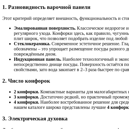
1. Разновидность варочной панели
Этот критерий определяет внешность, функциональность и стои
Эмалированная поверхность.
Классическое недорогое и
регулярного ухода. Конфорки здесь, как правило, чугун
плит широк, что позволяет подобрать изделие под любой 
Стеклокерамика.
Современное эстетичное решение. Глад
обозначены – это упрощает размещение посуды разного д
повреждённым дном.
Индукционная панель.
Наиболее технологичный и эконо
непосредственно днище посуды. Поверхность остаётся п
свойствами, зато вода закипает в 2–3 раза быстрее по с
2. Число конфорок
2 конфорки.
Компактные варианты для малогабаритных к
3 конфорки.
Достаточно редкий, но практичный промежут
4 конфорки.
Наиболее востребованное решение для средне
нашем каталоге широко представлены лучшие
4 конфорк
3. Электрическая духовка