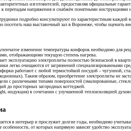
вторитетных изготовителей, предоставляя официальные гаранти
в к перепадам напряжения и снабжён понятными инструкциями н
отрудники подробно консультируют по характеристикам каждой 
 посетить наш выставочный зал в Воронеже, чтобы оценить вне
упенчатое изменение температуры конфорок необходимо для рец
ми, отображающими текущую степень нагрева.
ает эксплуатацию электроплиты полностью безопасной в квартир
амики легко очищаются от загрязнений специализированными сре
форки работают с любой термостойкой посудой – чугунной, ста
кционных). Таким образом, приобретение электроплиты не заста
ли с различными типами поверхностей (эмалированные, стекло
дий до просторных загородных коттеджей.
ht, индукция) в сочетании с улучшенной теплоизоляцией духов
ма
ишется в интерьер и прослужит долгие годы, необходимо учитыв
е особенности, от которых напрямую зависят удобство эксплуат