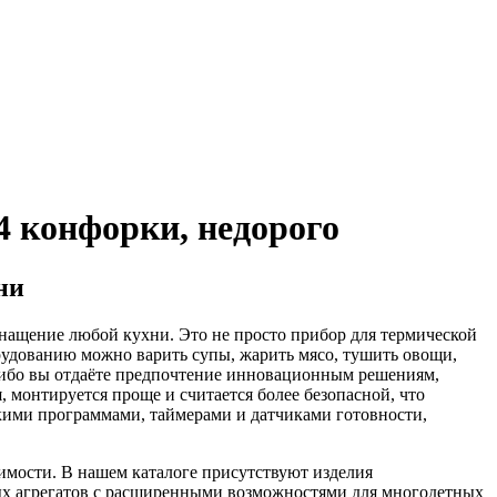
4 конфорки, недорого
ни
снащение любой кухни. Это не просто прибор для термической
рудованию можно варить супы, жарить мясо, тушить овощи,
е либо вы отдаёте предпочтение инновационным решениям,
 монтируется проще и считается более безопасной, что
ими программами, таймерами и датчиками готовности,
имости. В нашем каталоге присутствуют изделия
ных агрегатов с расширенными возможностями для многодетных