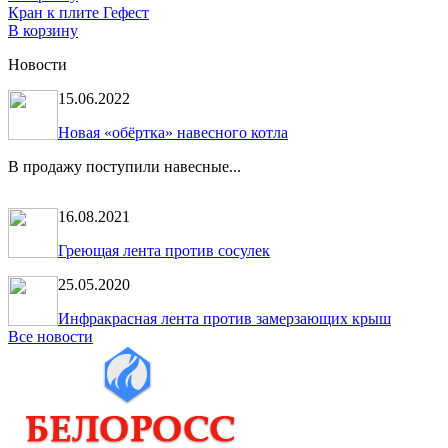
Кран к плите Гефест
В корзину
Новости
15.06.2022
Новая «обёртка» навесного котла
В продажу поступили навесные...
16.08.2021
Греющая лента против сосулек
25.05.2020
Инфракрасная лента против замерзающих крыш
Все новости