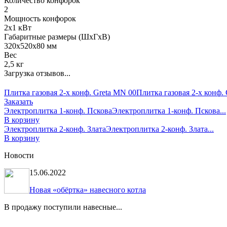
Количество конфорок
2
Мощность конфорок
2х1 кВт
Габаритные размеры (ШхГхВ)
320х520х80 мм
Вес
2,5 кг
Загрузка отзывов...
Плитка газовая 2-х конф. Greta MN 00
Плитка газовая 2-х конф. 
Заказать
Электроплитка 1-конф. Пскова
Электроплитка 1-конф. Пскова...
В корзину
Электроплитка 2-конф. Злата
Электроплитка 2-конф. Злата...
В корзину
Новости
15.06.2022
Новая «обёртка» навесного котла
В продажу поступили навесные...