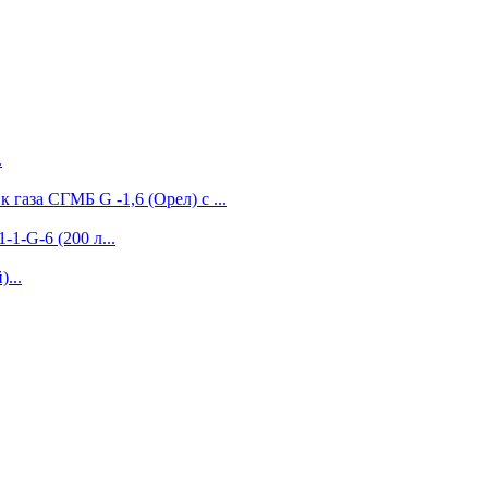
.
 газа СГМБ G -1,6 (Орел) с ...
-1-G-6 (200 л...
...