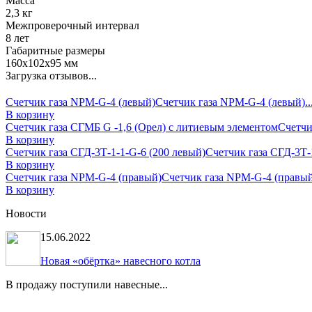
Масса
2,3 кг
Межпроверочный интервал
8 лет
Габаритные размеры
160х102х95 мм
Загрузка отзывов...
Счетчик газа NPM-G-4 (левый)
Счетчик газа NPM-G-4 (левый)..
В корзину
Счетчик газа СГМБ G -1,6 (Орел) с литиевым элементом
Счетчик
В корзину
Счетчик газа СГД-3Т-1-1-G-6 (200 левый)
Счетчик газа СГД-3Т-1
В корзину
Счетчик газа NPM-G-4 (правый)
Счетчик газа NPM-G-4 (правый)
В корзину
Новости
15.06.2022
Новая «обёртка» навесного котла
В продажу поступили навесные...