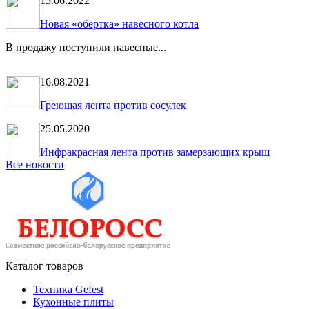
15.06.2022
Новая «обёртка» навесного котла
В продажу поступили навесные...
16.08.2021
Греющая лента против сосулек
25.05.2020
Инфракрасная лента против замерзающих крыш
Все новости
Каталог товаров
Техника Gefest
Кухонные плиты