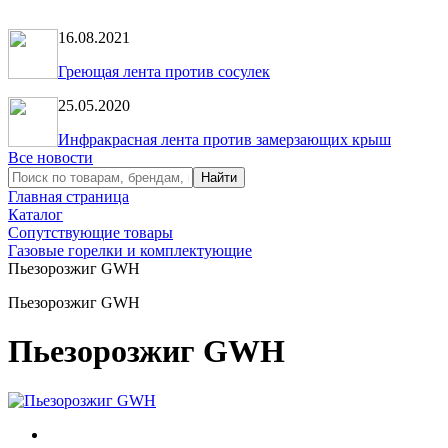
16.08.2021
Греющая лента против сосулек
25.05.2020
Инфракрасная лента против замерзающих крыш
Все новости
Главная страница
Каталог
Сопутствующие товары
Газовые горелки и комплектующие
Пьезорозжиг GWH
Пьезорозжиг GWH
Пьезорозжиг GWH