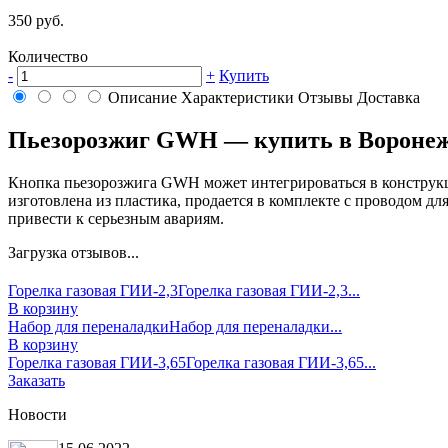
350 руб.
Количество
-
+
Купить
Описание
Характеристики
Отзывы
Доставка
Пьезорозжиг GWH — купить в Вороне
Кнопка пьезорозжига GWH может интегрироваться в констру
изготовлена из пластика, продается в комплекте с проводом д
привести к серьезным авариям.
Загрузка отзывов...
Горелка газовая ГИИ-2,3
Горелка газовая ГИИ-2,3...
В корзину
Набор для переналадки
Набор для переналадки...
В корзину
Горелка газовая ГИИ-3,65
Горелка газовая ГИИ-3,65...
Заказать
Новости