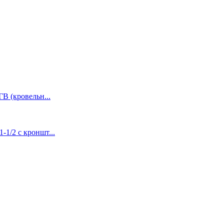
В (кровельн...
-1/2 с кроншт...