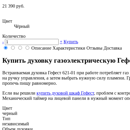
21 390 руб.
Цвет
Чёрный
Количество
-
+
Купить
Описание
Характеристики
Отзывы
Доставка
Купить духовку газоэлектрическую Геф
Встраиваемая духовка Гефест 621-01 при работе потребляет га
на ручку управления, а затем выбрать нужную силу пламени. Г
пропечь пищу равномерно.
Если вы решили
купить духовой шкаф Гефест
, проблем с конт
Механический таймер на лицевой панели в нужный момент опов
Цвет
черный
Тип
независимый
Объем духовки