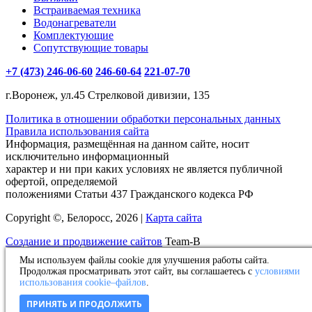
Встраиваемая техника
Водонагреватели
Комплектующие
Сопутствующие товары
+7 (473) 246-06-60
246-60-64
221-07-70
г.Воронеж, ул.45 Стрелковой дивизии, 135
Политика в отношении обработки персональных данных
Правила использования сайта
Информация, размещённая на данном сайте, носит
исключительно информационный
характер и ни при каких условиях не является публичной
офертой, определяемой
положениями Статьи 437 Гражданского кодекса РФ
Copyright ©, Белоросс, 2026 |
Карта сайта
Создание и продвижение сайтов
Team-B
Мы используем файлы cookie для улучшения работы сайта.
Оставьте нам заявку!
Продолжая просматривать этот сайт, вы соглашаетесь с
условиями
использования cookie–файлов
.
Товар добавлен в избранное
ПРИНЯТЬ И ПРОДОЛЖИТЬ
Товар удален из избранного