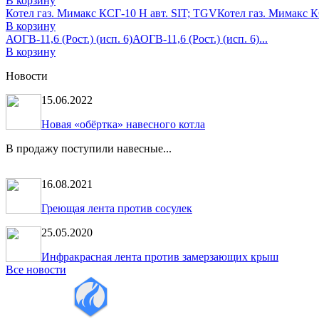
В корзину
Котел газ. Мимакс КСГ-10 Н авт. SIT; TGV
Котел газ. Мимакс КС
В корзину
АОГВ-11,6 (Рост.) (исп. 6)
АОГВ-11,6 (Рост.) (исп. 6)...
В корзину
Новости
15.06.2022
Новая «обёртка» навесного котла
В продажу поступили навесные...
16.08.2021
Греющая лента против сосулек
25.05.2020
Инфракрасная лента против замерзающих крыш
Все новости