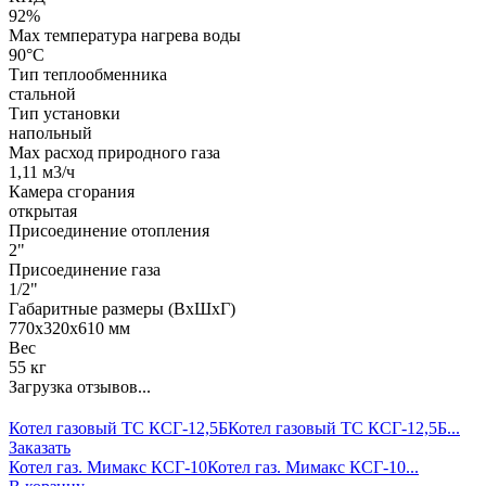
92%
Max температура нагрева воды
90°С
Тип теплообменника
стальной
Тип установки
напольный
Max расход природного газа
1,11 м3/ч
Камера сгорания
открытая
Присоединение отопления
2"
Присоединение газа
1/2"
Габаритные размеры (ВхШхГ)
770x320x610 мм
Вес
55 кг
Загрузка отзывов...
Котел газовый ТС КСГ-12,5Б
Котел газовый ТС КСГ-12,5Б...
Заказать
Котел газ. Мимакс КСГ-10
Котел газ. Мимакс КСГ-10...