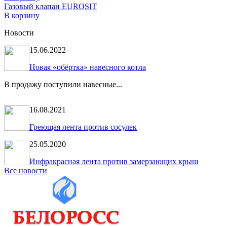
Газовый клапан EUROSIT
В корзину
Новости
15.06.2022
Новая «обёртка» навесного котла
В продажу поступили навесные...
16.08.2021
Греющая лента против сосулек
25.05.2020
Инфракрасная лента против замерзающих крыш
Все новости