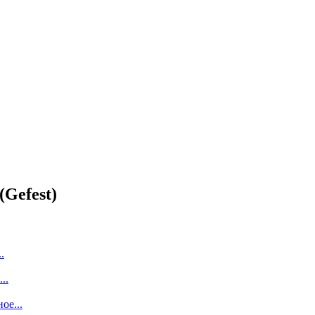
Gefest)
.
..
ое...