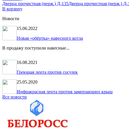
Дверца прочистная (нерж.) Д-135
Дверца прочистная (нерж.) Д-1
В корзину
Новости
15.06.2022
Новая «обёртка» навесного котла
В продажу поступили навесные...
16.08.2021
Греющая лента против сосулек
25.05.2020
Инфракрасная лента против замерзающих крыш
Все новости