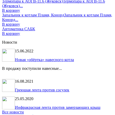
Термопара к АОГВ-11.6 (Жуковск)
Термопара к АОГВ-11.6
(Жуковск)...
В корзину
Запальник к котлам Пламя, Конорд
Запальник к котлам Пламя,
Конорд...
В корзину
Автоматика САБК
В корзину
Новости
15.06.2022
Новая «обёртка» навесного котла
В продажу поступили навесные...
16.08.2021
Греющая лента против сосулек
25.05.2020
Инфракрасная лента против замерзающих крыш
Все новости