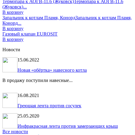
Термопара к АОГВ-11.6 (Жуковск)
Термопара к АОГВ-11.6
(Жуковск)...
В корзину
Запальник к котлам Пламя, Конорд
Запальник к котлам Пламя,
Конорд...
В корзину
Газовый клапан EUROSIT
В корзину
Новости
15.06.2022
Новая «обёртка» навесного котла
В продажу поступили навесные...
16.08.2021
Греющая лента против сосулек
25.05.2020
Инфракрасная лента против замерзающих крыш
Все новости