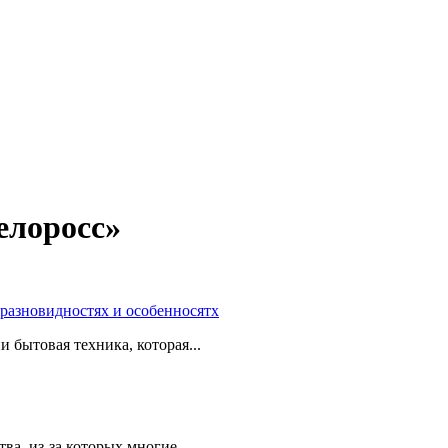
елоросс»
 разновидностях и особенносятх
 бытовая техника, которая...
ва, из-за которых многие...